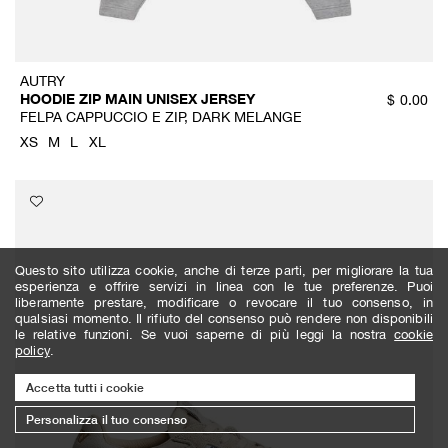
AUTRY
HOODIE ZIP MAIN UNISEX JERSEY
$
0.00
FELPA CAPPUCCIO E ZIP, DARK MELANGE
XS
M
L
XL
Questo sito utilizza cookie, anche di terze parti, per migliorare la tua
esperienza e offrire servizi in linea con le tue preferenze. Puoi
liberamente prestare, modificare o revocare il tuo consenso, in
qualsiasi momento. Il rifiuto del consenso può rendere non disponibili
le relative funzioni. Se vuoi saperne di più leggi la nostra
cookie
policy
.
Accetta tutti i cookie
Personalizza il tuo consenso