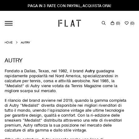
PAGA IN 3 RATE CON PAYPAL, ACQUISTA ORA!
(
0
)
(
0
)
HOME
AUTRY
AUTRY
Autry
Fondato a Dallas, Texas, nel 1982, il brand
guadagna
rapidamente popolarità nel Nord America, specializzandosi in
calzature per tennis, corsa e attività aerobiche. Nel 1985, la
"Medalist" di Autry viene votata da Tennis Magazine come la
migliore scarpa sul mercato.
Il rilancio del brand avviene nel 2019, quando la gamma completa
di Autry "Medalist" diventa disponibile nei migliori rivenditori di
tutto il mondo, unendo l'ispirazione vintage alle ultime tecnologie
per garantire design, qualità e comfort. Con la ri-edizione delle
sneakers "Medalist" distribuita attraverso una rete di rivenditori
premium, Autry rafforza la sua posizione nel mercato delle
calzature di alta gamma e dallo stile vintage.