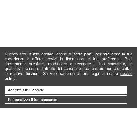
Questo sito utilizza cookie, anche di terze parti, per migliorare la tua
esperienza e offrire servizi in linea con le tue preferenze. Puoi
liberamente prestare, modificare o revocare il tuo consenso, in
qualsiasi momento. Il rifiuto del consenso può rendere non disponibili
le relative funzioni. Se vuoi saperne di più leggi la nostra
cookie
policy
.
Accetta tutti i cookie
Personalizza il tuo consenso