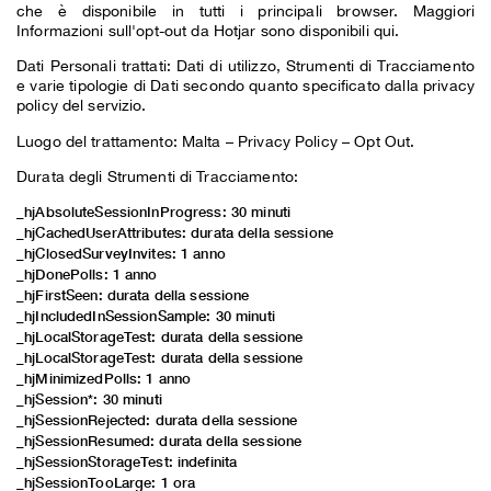
che è disponibile in tutti i principali browser. Maggiori
Informazioni sull'opt-out
da Hotjar sono disponibili qui.
Dati Personali trattati: Dati di utilizzo, Strumenti di Tracciamento
e varie tipologie di Dati secondo quanto specificato dalla privacy
policy del servizio.
Luogo del trattamento: Malta –
Privacy Policy
–
Opt Out
.
Durata degli Strumenti di Tracciamento:
_hjAbsoluteSessionInProgress: 30 minuti
_hjCachedUserAttributes: durata della sessione
_hjClosedSurveyInvites: 1 anno
_hjDonePolls: 1 anno
_hjFirstSeen: durata della sessione
_hjIncludedInSessionSample: 30 minuti
_hjLocalStorageTest: durata della sessione
_hjLocalStorageTest: durata della sessione
_hjMinimizedPolls: 1 anno
_hjSession*: 30 minuti
_hjSessionRejected: durata della sessione
_hjSessionResumed: durata della sessione
_hjSessionStorageTest: indefinita
_hjSessionTooLarge: 1 ora