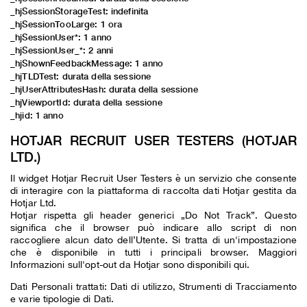
_hjSessionStorageTest: indefinita
_hjSessionTooLarge: 1 ora
_hjSessionUser*: 1 anno
_hjSessionUser_*: 2 anni
_hjShownFeedbackMessage: 1 anno
_hjTLDTest: durata della sessione
_hjUserAttributesHash: durata della sessione
_hjViewportId: durata della sessione
_hjid: 1 anno
HOTJAR RECRUIT USER TESTERS (HOTJAR
LTD.)
Il widget Hotjar Recruit User Testers è un servizio che consente
di interagire con la piattaforma di raccolta dati Hotjar gestita da
Hotjar Ltd.
Hotjar rispetta gli header generici „Do Not Track”. Questo
significa che il browser può indicare allo script di non
raccogliere alcun dato dell’Utente. Si tratta di un'impostazione
che è disponibile in tutti i principali browser. Maggiori
Informazioni sull'opt-out
da Hotjar sono disponibili qui.
Dati Personali trattati: Dati di utilizzo, Strumenti di Tracciamento
e varie tipologie di Dati.