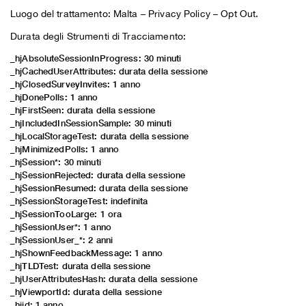
Luogo del trattamento: Malta –
Privacy Policy
–
Opt Out
.
Durata degli Strumenti di Tracciamento:
_hjAbsoluteSessionInProgress: 30 minuti
_hjCachedUserAttributes: durata della sessione
_hjClosedSurveyInvites: 1 anno
_hjDonePolls: 1 anno
_hjFirstSeen: durata della sessione
_hjIncludedInSessionSample: 30 minuti
_hjLocalStorageTest: durata della sessione
_hjMinimizedPolls: 1 anno
_hjSession*: 30 minuti
_hjSessionRejected: durata della sessione
_hjSessionResumed: durata della sessione
_hjSessionStorageTest: indefinita
_hjSessionTooLarge: 1 ora
_hjSessionUser*: 1 anno
_hjSessionUser_*: 2 anni
_hjShownFeedbackMessage: 1 anno
_hjTLDTest: durata della sessione
_hjUserAttributesHash: durata della sessione
_hjViewportId: durata della sessione
_hjid: 1 anno