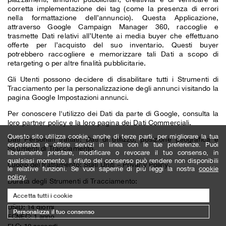
corretta implementazione dei tag (come la presenza di errori
nella formattazione dell’annuncio). Questa Applicazione,
attraverso Google Campaign Manager 360, raccoglie e
trasmette Dati relativi all’Utente ai media buyer che effettuano
offerte per l’acquisto del suo inventario. Questi buyer
potrebbero raccogliere e memorizzare tali Dati a scopo di
retargeting o per altre finalità pubblicitarie.
Gli Utenti possono decidere di disabilitare tutti i Strumenti di
Tracciamento per la personalizzazione degli annunci visitando la
pagina Google Impostazioni annunci
.
Per conoscere l'utilizzo dei Dati da parte di Google, consulta la
loro
partner policy
e la loro
pagina dei Dati Commerciali
.
Questo sito utilizza cookie, anche di terze parti, per migliorare la tua
Dati Personali trattati: Dati di utilizzo, posizione geografica e
esperienza e offrire servizi in linea con le tue preferenze. Puoi
Strumenti di Tracciamento.
liberamente prestare, modificare o revocare il tuo consenso, in
qualsiasi momento. Il rifiuto del consenso può rendere non disponibili
Luogo del trattamento: Stati Uniti –
Privacy Policy
.
le relative funzioni. Se vuoi saperne di più leggi la nostra
cookie
policy
.
Durata degli Strumenti di Tracciamento:
Accetta tutti i cookie
Conversion: 3 mesi
DSID: 14 giorni
Personalizza il tuo consenso
FCNEC: 1 anno
FLC: 10 secondi