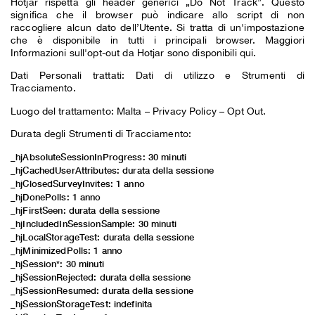
Hotjar rispetta gli header generici „Do Not Track”. Questo
significa che il browser può indicare allo script di non
raccogliere alcun dato dell’Utente. Si tratta di un'impostazione
che è disponibile in tutti i principali browser. Maggiori
Informazioni sull'opt-out
da Hotjar sono disponibili qui.
Dati Personali trattati: Dati di utilizzo e Strumenti di
Tracciamento.
Luogo del trattamento: Malta –
Privacy Policy
–
Opt Out
.
Durata degli Strumenti di Tracciamento:
_hjAbsoluteSessionInProgress: 30 minuti
_hjCachedUserAttributes: durata della sessione
_hjClosedSurveyInvites: 1 anno
_hjDonePolls: 1 anno
_hjFirstSeen: durata della sessione
_hjIncludedInSessionSample: 30 minuti
_hjLocalStorageTest: durata della sessione
_hjMinimizedPolls: 1 anno
_hjSession*: 30 minuti
_hjSessionRejected: durata della sessione
_hjSessionResumed: durata della sessione
_hjSessionStorageTest: indefinita