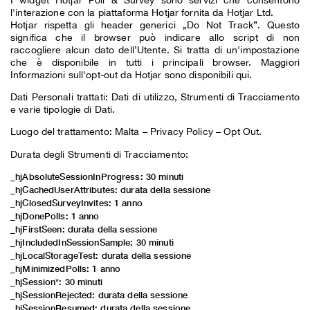
l'interazione con la piattaforma Hotjar fornita da Hotjar Ltd.
Hotjar rispetta gli header generici „Do Not Track”. Questo
significa che il browser può indicare allo script di non
raccogliere alcun dato dell’Utente. Si tratta di un'impostazione
che è disponibile in tutti i principali browser. Maggiori
Informazioni sull'opt-out
da Hotjar sono disponibili qui.
Dati Personali trattati: Dati di utilizzo, Strumenti di Tracciamento
e varie tipologie di Dati.
Luogo del trattamento: Malta –
Privacy Policy
–
Opt Out
.
Durata degli Strumenti di Tracciamento:
_hjAbsoluteSessionInProgress: 30 minuti
_hjCachedUserAttributes: durata della sessione
_hjClosedSurveyInvites: 1 anno
_hjDonePolls: 1 anno
_hjFirstSeen: durata della sessione
_hjIncludedInSessionSample: 30 minuti
_hjLocalStorageTest: durata della sessione
_hjMinimizedPolls: 1 anno
_hjSession*: 30 minuti
_hjSessionRejected: durata della sessione
_hjSessionResumed: durata della sessione