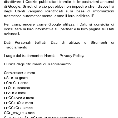
disattivare i Cookie pubblicitari tramite le
Impostazioni annunci
di Google. Si noti che ciò potrebbe non impedire che i dispositivi
degli Utenti vengano identificati sulla base di informazioni
trasmesse automaticamente, come il loro indirizzo IP.
Per comprendere come Google utilizza i Dati, si consiglia di
consultare la loro
informativa sui partner
e la loro
pagina sui Dati
aziendali
.
Dati Personali trattati: Dati di utilizzo e Strumenti di
Tracciamento.
Luogo del trattamento: Irlanda –
Privacy Policy
.
Durata degli Strumenti di Tracciamento:
Conversion: 3 mesi
DSID: 14 giorni
FCNEC: 1 anno
FLC: 10 secondi
FPAU: 3 mesi
FPGCLAW: 3 mesi
FPGCLDC: 3 mesi
FPGCLGB: 3 mesi
GCL_AW_P: 3 mesi
GED_PLAYLIST_ACTIVITY: durata della sessione