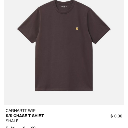
CARHARTT WIP
S/S CHASE T-SHIRT
$
0.00
SHALE
S
M
L
XL
XS