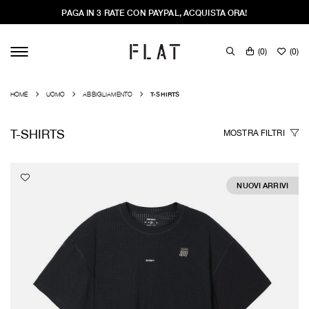
PAGA IN 3 RATE CON PAYPAL, ACQUISTA ORA!
(
0
)
(
0
)
HOME
UOMO
ABBIGLIAMENTO
T-SHIRTS
T-SHIRTS
MOSTRA
FILTRI
NUOVI ARRIVI