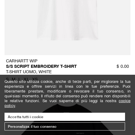
CARHARTT WIP
S/S SCRIPT EMBROIDERY T-SHIRT
$
0.00
T-SHIRT UOMO, WHITE
S
M
L
XL
XS
Questo sito utilizza cookie, anche di terze parti, per migliorare la tua
esperienza e offrire servizi in linea con le tue preferenze. Puoi
liberamente prestare, modificare o revocare il tuo consenso, in
qualsiasi momento. Il rifiuto del consenso può rendere non disponibili
le relative funzioni. Se vuoi saperne di più leggi la nostra
cookie
policy
.
Accetta tutti i cookie
Personalizza il tuo consenso