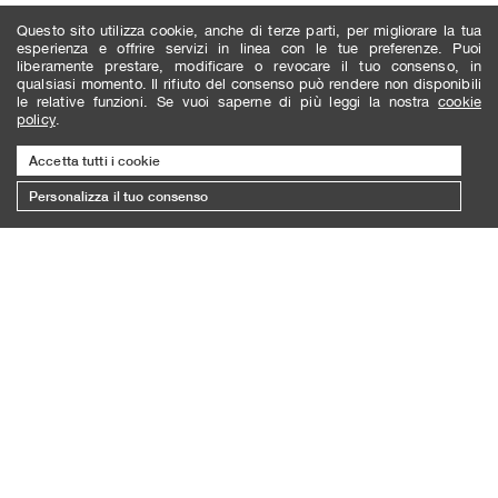
Questo sito utilizza cookie, anche di terze parti, per migliorare la tua
esperienza e offrire servizi in linea con le tue preferenze. Puoi
liberamente prestare, modificare o revocare il tuo consenso, in
qualsiasi momento. Il rifiuto del consenso può rendere non disponibili
le relative funzioni. Se vuoi saperne di più leggi la nostra
cookie
policy
.
Accetta tutti i cookie
Personalizza il tuo consenso
ISCRIVITI ALLA NEWSLETTER