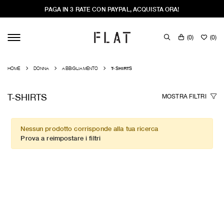
PAGA IN 3 RATE CON PAYPAL, ACQUISTA ORA!
(
0
)
(
0
)
HOME
DONNA
ABBIGLIAMENTO
T-SHIRTS
T-SHIRTS
MOSTRA
FILTRI
Nessun prodotto corrisponde alla tua ricerca
Prova a reimpostare i filtri