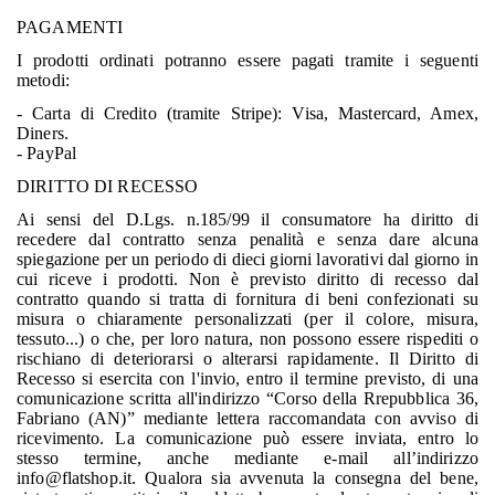
PAGAMENTI
I prodotti ordinati potranno essere pagati tramite i seguenti
metodi:
- Carta di Credito (tramite Stripe): Visa, Mastercard, Amex,
Diners.
- PayPal
DIRITTO DI RECESSO
Ai sensi del D.Lgs. n.185/99 il consumatore ha diritto di
recedere dal contratto senza penalità e senza dare alcuna
spiegazione per un periodo di dieci giorni lavorativi dal giorno in
cui riceve i prodotti. Non è previsto diritto di recesso dal
contratto quando si tratta di fornitura di beni confezionati su
misura o chiaramente personalizzati (per il colore, misura,
tessuto...) o che, per loro natura, non possono essere rispediti o
rischiano di deteriorarsi o alterarsi rapidamente. Il Diritto di
Recesso si esercita con l'invio, entro il termine previsto, di una
comunicazione scritta all'indirizzo “Corso della Rrepubblica 36,
Fabriano (AN)” mediante lettera raccomandata con avviso di
ricevimento. La comunicazione può essere inviata, entro lo
stesso termine, anche mediante e-mail all’indirizzo
info@flatshop.it
. Qualora sia avvenuta la consegna del bene,