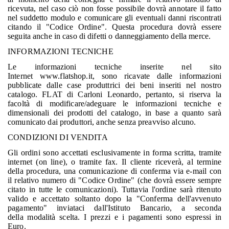
ricevuta, nel caso ciò non fosse possibile dovrà annotare il fatto
nel suddetto modulo e comunicare gli eventuali danni riscontrati
citando il "Codice Ordine". Questa procedura dovrà essere
seguita anche in caso di difetti o danneggiamento della merce.
INFORMAZIONI TECNICHE
Le informazioni tecniche inserite nel sito
Internet www.flatshop.it, sono ricavate dalle informazioni
pubblicate dalle case produttrici dei beni inseriti nel nostro
catalogo. FLAT di Carloni Leonardo, pertanto, si riserva la
facoltà di modificare/adeguare le informazioni tecniche e
dimensionali dei prodotti del catalogo, in base a quanto sarà
comunicato dai produttori, anche senza preavviso alcuno.
CONDIZIONI DI VENDITA
Gli ordini sono accettati esclusivamente in forma scritta, tramite
internet (on line), o tramite fax. Il cliente riceverà, al termine
della procedura, una comunicazione di conferma via e-mail con
il relativo numero di "Codice Ordine" (che dovrà essere sempre
citato in tutte le comunicazioni). Tuttavia l'ordine sarà ritenuto
valido e accettato soltanto dopo la "Conferma dell'avvenuto
pagamento" inviataci dall'Istituto Bancario, a seconda
della modalità scelta. I prezzi e i pagamenti sono espressi in
Euro.