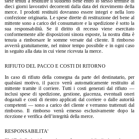
siete tenuti a restituire il suddetto bene entro lo stesso termine di
dieci giorni lavorativi decorrenti dalla data del ricevimento della
merce. I prodotti restituiti dovranno essere integri e nella loro
confezione originaria. Le spese dirette di restituzione del bene al
mittente sono a carico del consumatore e la spedizione è sotto la
sua responsabilità. Se il diritto di recesso viene esercitato
conformemente alle disposizioni sinora esposte, la nostra ditta è
tenuta a rimborsare le somme versate dal cliente. Il rimborso
avverrà gratuitamente, nel minor tempo possibile e in ogni caso
in seguito alla data in cui viene ricevuta la merce.
RIFIUTO DEL PACCO E COSTI DI RITORNO
In caso di rifiuto della consegna da parte del destinatario, per
qualsiasi motivo, il pacco verrà automaticamente restituito al
mittente tramite il corriere. Tutti i costi generati dal rifiuto —
inclusi spese di spedizione, gestione, giacenza, eventuali oneri
doganali e costi di rientro applicati dal corriere o dalle autorità
competenti — sono a carico del cliente e verranno trattenuti dal
rimborso. Il rimborso verrà emesso esclusivamente dopo la
ricezione e verifica dell’integrità della merce.
RESPONSABILITA'