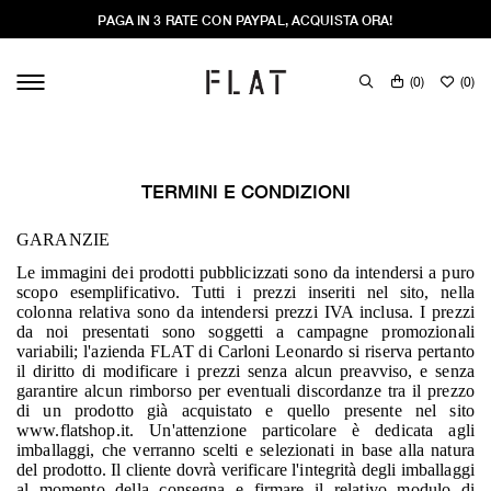
PAGA IN 3 RATE CON PAYPAL, ACQUISTA ORA!
(
0
)
(
0
)
TERMINI E CONDIZIONI
GARANZIE
Le immagini dei prodotti pubblicizzati sono da intendersi a puro
scopo esemplificativo. Tutti i prezzi inseriti nel sito, nella
colonna relativa sono da intendersi prezzi IVA inclusa. I prezzi
da noi presentati sono soggetti a campagne promozionali
variabili; l'azienda FLAT di Carloni Leonardo si riserva pertanto
il diritto di modificare i prezzi senza alcun preavviso, e senza
garantire alcun rimborso per eventuali discordanze tra il prezzo
di un prodotto già acquistato e quello presente nel sito
www.flatshop.it. Un'attenzione particolare è dedicata agli
imballaggi, che verranno scelti e selezionati in base alla natura
del prodotto. Il cliente dovrà verificare l'integrità degli imballaggi
al momento della consegna e firmare il relativo modulo di