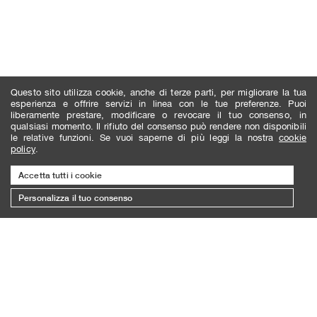
Questo sito utilizza cookie, anche di terze parti, per migliorare la tua
esperienza e offrire servizi in linea con le tue preferenze. Puoi
liberamente prestare, modificare o revocare il tuo consenso, in
qualsiasi momento. Il rifiuto del consenso può rendere non disponibili
le relative funzioni. Se vuoi saperne di più leggi la nostra
cookie
policy
.
Accetta tutti i cookie
Personalizza il tuo consenso