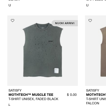
U
U
NUOVI ARRIVI
SATISFY
SATISFY
MOTHTECH™ MUSCLE TEE
MOTHTECH
$
0.00
T-SHIRT UNISEX, FADED BLACK
T-SHIRT UN
FALCON
L