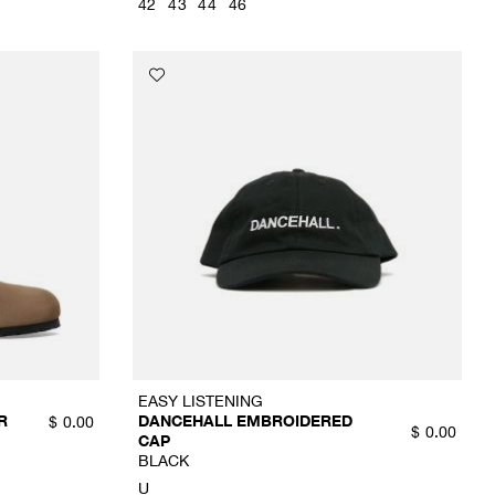
42
43
44
46
EASY LISTENING
R
DANCEHALL EMBROIDERED
$
0.00
$
0.00
CAP
BLACK
U