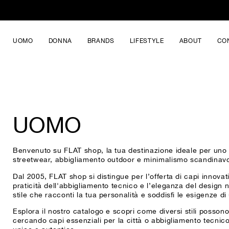
UOMO
DONNA
BRANDS
LIFESTYLE
ABOUT
CO
UOMO
Benvenuto su FLAT shop, la tua destinazione ideale per uno s
streetwear, abbigliamento outdoor e minimalismo scandinavo
Dal 2005, FLAT shop si distingue per l’offerta di capi innova
praticità dell'abbigliamento tecnico e l’eleganza del design 
stile che racconti la tua personalità e soddisfi le esigenze 
Esplora il nostro catalogo e scopri come diversi stili posson
cercando capi essenziali per la città o abbigliamento tecnic