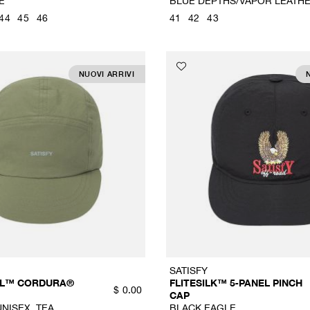
E
BLUE DEPTHS/VAPOR LEATH
44
45
46
41
42
43
NUOVI ARRIVI
SATISFY
LL™ CORDURA®
FLITESILK™ 5‑PANEL PINCH
$
0.00
CAP
NISEX, TEA
BLACK EAGLE