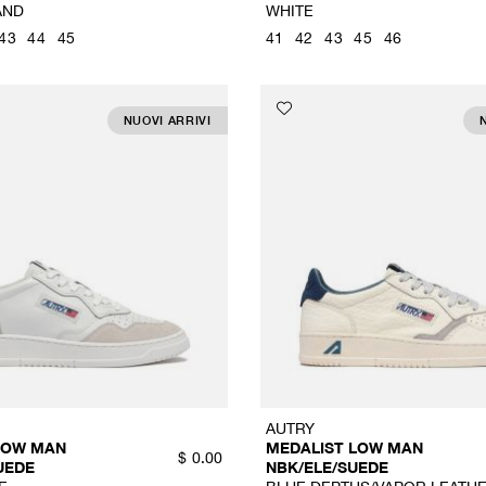
AND
WHITE
43
44
45
41
42
43
45
46
NUOVI ARRIVI
AUTRY
LOW MAN
MEDALIST LOW MAN
$
0.00
UEDE
NBK/ELE/SUEDE