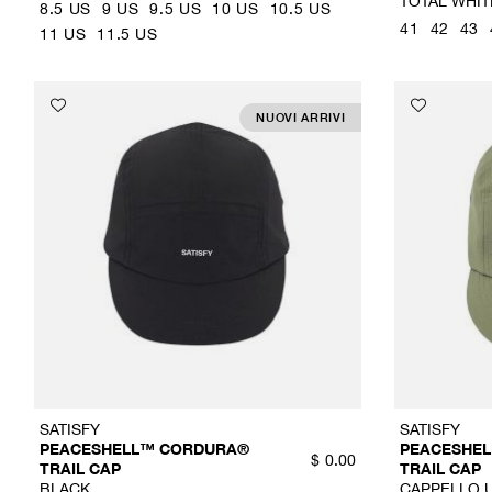
TOTAL WHIT
8.5 US
9 US
9.5 US
10 US
10.5 US
41
42
43
11 US
11.5 US
NUOVI ARRIVI
SATISFY
SATISFY
PEACESHELL™ CORDURA®
PEACESHE
$
0.00
TRAIL CAP
TRAIL CAP
BLACK
CAPPELLO U