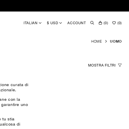
ITALIAN
$ USD
ACCOUNT
(
0
)
(
0
)
HOME
UOMO
MOSTRA
FILTRI
zione curata di
zionale.
bane con la
r garantire uno
 tu stia
qualcosa di