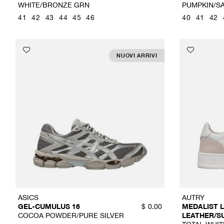
WHITE/BRONZE GRN
PUMPKIN/S
41
42
43
44
45
46
40
41
42
NUOVI ARRIVI
ASICS
AUTRY
GEL-CUMULUS 16
MEDALIST 
$
0.00
COCOA POWDER/PURE SILVER
LEATHER/S