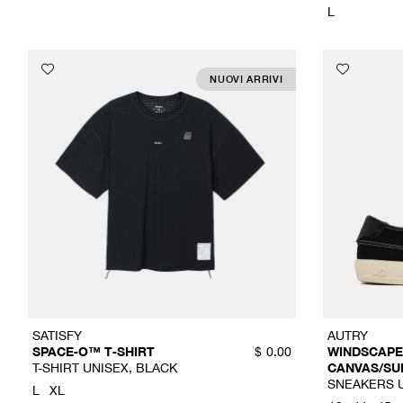
L
NUOVI ARRIVI
SATISFY
AUTRY
SPACE‑O™ T‑SHIRT
WINDSCAPE
$
0.00
T-SHIRT UNISEX, BLACK
CANVAS/SU
SNEAKERS 
L
XL