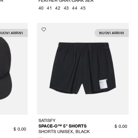
ER
FEATHER GRAY/DARK SEA
40
41
42
43
44
45
NUOVI ARRIVI
NUOVI ARRIVI
SATISFY
SPACE‑O™ 5" SHORTS
$
0.00
$
0.00
SHORTS UNISEX, BLACK