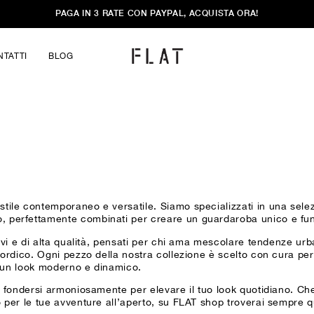
PAGA IN 3 RATE CON PAYPAL, ACQUISTA ORA!
NTATTI
BLOG
tile contemporaneo e versatile. Siamo specializzati in una sele
, perfettamente combinati per creare un guardaroba unico e fun
tivi e di alta qualità, pensati per chi ama mescolare tendenze ur
nordico. Ogni pezzo della nostra collezione è scelto con cura pe
di un look moderno e dinamico.
o fondersi armoniosamente per elevare il tuo look quotidiano. Che
o per le tue avventure all’aperto, su FLAT shop troverai sempre 