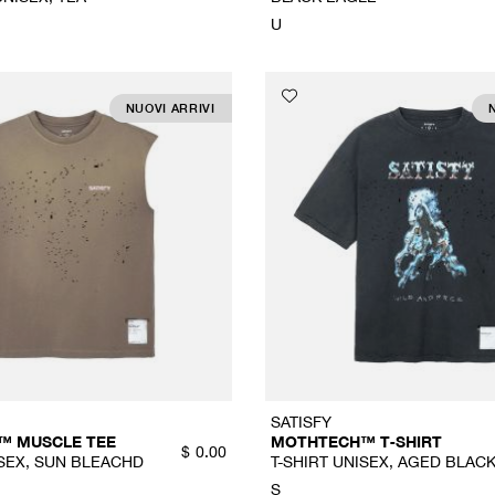
U
NUOVI ARRIVI
SATISFY
™ MUSCLE TEE
MOTHTECH™ T‑SHIRT
$
0.00
ISEX, SUN BLEACHD
T-SHIRT UNISEX, AGED BLAC
S