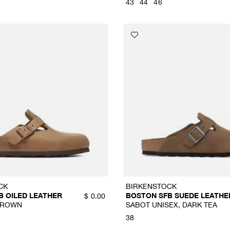
43
44
46
CK
BIRKENSTOCK
B OILED LEATHER
BOSTON SFB SUEDE LEATHE
$
0.00
BROWN
SABOT UNISEX, DARK TEA
38